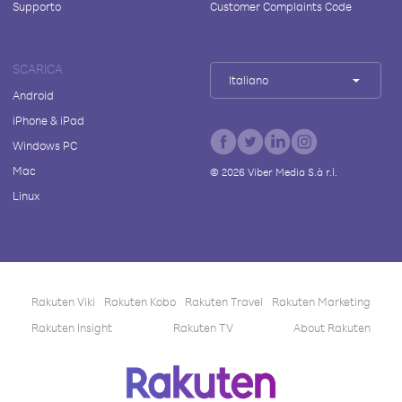
Supporto
Customer Complaints Code
SCARICA
Italiano
Android
iPhone & iPad
Windows PC
Mac
©
2026
Viber Media S.à r.l.
Linux
Rakuten Viki
Rakuten Kobo
Rakuten Travel
Rakuten Marketing
Rakuten Insight
Rakuten TV
About Rakuten