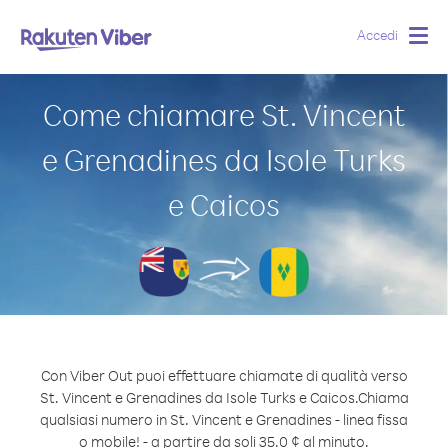
Accedi
Togg
navig
Come chiamare St. Vincent
e Grenadines da Isole Turks
e Caicos
Con Viber Out puoi effettuare chiamate di qualità verso
St. Vincent e Grenadines da Isole Turks e Caicos.
Chiama
qualsiasi numero in St. Vincent e Grenadines - linea fissa
o mobile! - a partire da soli 35.0 ¢ al minuto.