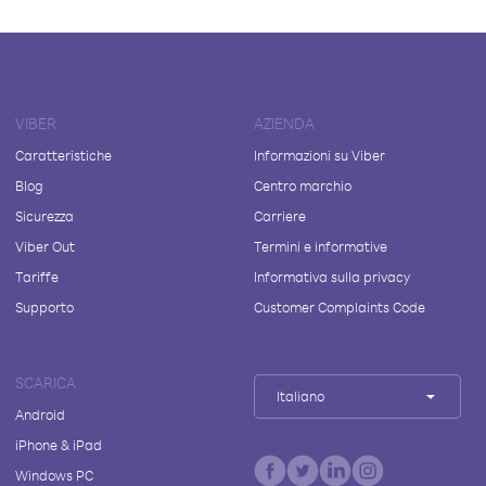
VIBER
AZIENDA
Caratteristiche
Informazioni su Viber
Blog
Centro marchio
Sicurezza
Carriere
Viber Out
Termini e informative
Tariffe
Informativa sulla privacy
Supporto
Customer Complaints Code
SCARICA
Italiano
Android
iPhone & iPad
Windows PC