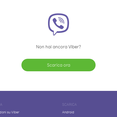
Non hai ancora Viber?
Scarica ora
DA
SCARICA
ioni su Viber
Android