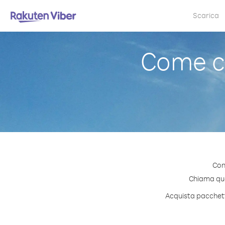
Scarica
Come c
Con
Chiama qual
Acquista pacchetti