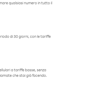
mare qualsiasi numero in tutto il
iodo di 30 giorni, con le tariffe
ellulari a tariffe basse, senza
hiamate che stai già facendo.