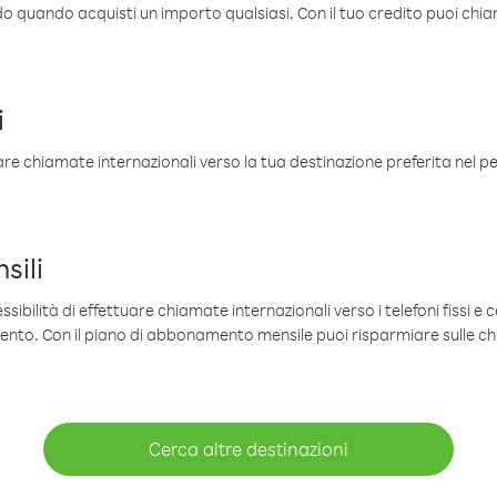
ldo quando acquisti un importo qualsiasi. Con il tuo credito puoi chia
i
are chiamate internazionali verso la tua destinazione preferita nel per
sili
sibilità di effettuare chiamate internazionali verso i telefoni fissi e c
mento. Con il piano di abbonamento mensile puoi risparmiare sulle c
Cerca altre destinazioni