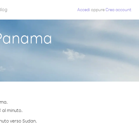
Blog
Accedi
oppure
Crea account
 Panama
ama.
¢ al minuto.
minuto verso Sudan.