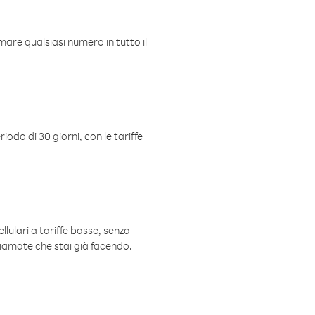
mare qualsiasi numero in tutto il
iodo di 30 giorni, con le tariffe
ellulari a tariffe basse, senza
hiamate che stai già facendo.