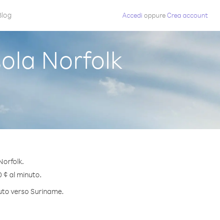
Blog
Accedi
oppure
Crea account
ola Norfolk
Norfolk.
0 ¢ al minuto.
nuto verso Suriname.