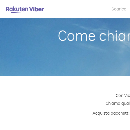
Scarica
Come chiam
Con Vib
Chiama qualsi
Acquista pacchetti 