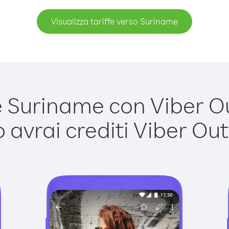
Visualizza tariffe verso Suriname
Suriname con Viber Out
avrai crediti Viber Out,