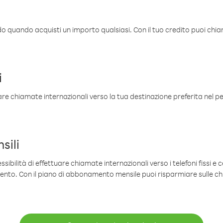
ldo quando acquisti un importo qualsiasi. Con il tuo credito puoi chia
i
are chiamate internazionali verso la tua destinazione preferita nel per
sili
sibilità di effettuare chiamate internazionali verso i telefoni fissi e c
mento. Con il piano di abbonamento mensile puoi risparmiare sulle c