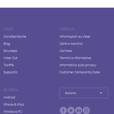
VIBER
AZIENDA
Caratteristiche
Informazioni su Viber
Blog
Centro marchio
Sicurezza
Carriere
Viber Out
Termini e informative
Tariffe
Informativa sulla privacy
Supporto
Customer Complaints Code
SCARICA
Italiano
Android
iPhone & iPad
Windows PC