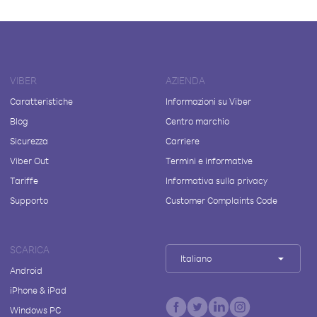
VIBER
AZIENDA
Caratteristiche
Informazioni su Viber
Blog
Centro marchio
Sicurezza
Carriere
Viber Out
Termini e informative
Tariffe
Informativa sulla privacy
Supporto
Customer Complaints Code
SCARICA
Italiano
Android
iPhone & iPad
Windows PC