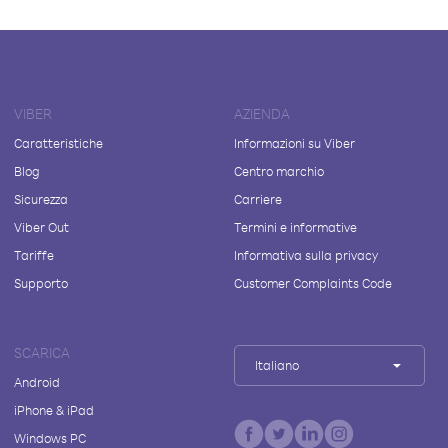
VIBER
AZIENDA
Caratteristiche
Informazioni su Viber
Blog
Centro marchio
Sicurezza
Carriere
Viber Out
Termini e informative
Tariffe
Informativa sulla privacy
Supporto
Customer Complaints Code
SCARICA
Italiano
Android
iPhone & iPad
Windows PC