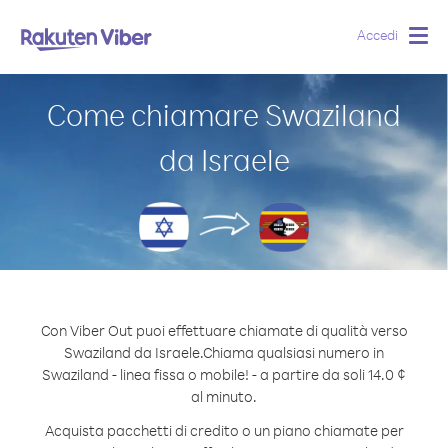
Accedi
Togg
navig
Come chiamare Swaziland
da Israele
Con Viber Out puoi effettuare chiamate di qualità verso
Swaziland da Israele.
Chiama qualsiasi numero in
Swaziland - linea fissa o mobile! - a partire da soli 14.0 ¢
al minuto.
Acquista pacchetti di credito o un piano chiamate per