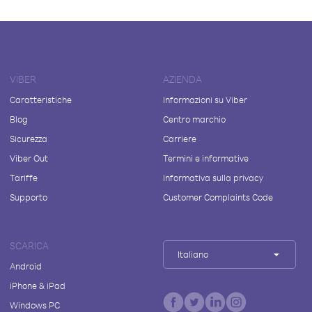
VIBER
AZIENDA
Caratteristiche
Informazioni su Viber
Blog
Centro marchio
Sicurezza
Carriere
Viber Out
Termini e informative
Tariffe
Informativa sulla privacy
Supporto
Customer Complaints Code
SCARICA
Italiano
Android
iPhone & iPad
Windows PC