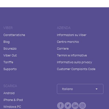
VIBER
AZIENDA
Caratteristiche
Informazioni su Viber
Blog
Centro marchio
Sicurezza
Carriere
Viber Out
Termini e informative
Tariffe
Informativa sulla privacy
Supporto
Customer Complaints Code
SCARICA
Italiano
Android
iPhone & iPad
Windows PC