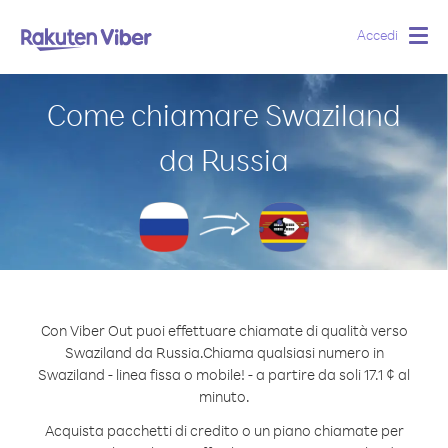
Accedi
Togg
navig
Come chiamare Swaziland
da Russia
Con Viber Out puoi effettuare chiamate di qualità verso
Swaziland da Russia.
Chiama qualsiasi numero in
Swaziland - linea fissa o mobile! - a partire da soli 17.1 ¢ al
minuto.
Acquista pacchetti di credito o un piano chiamate per