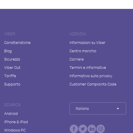
VIBER
AZIENDA
Caratteristiche
Informazioni su Viber
Blog
Centro marchio
Sicurezza
Carriere
Viber Out
Termini e informative
Tariffe
Informativa sulla privacy
Supporto
Customer Complaints Code
SCARICA
Italiano
Android
iPhone & iPad
Windows PC