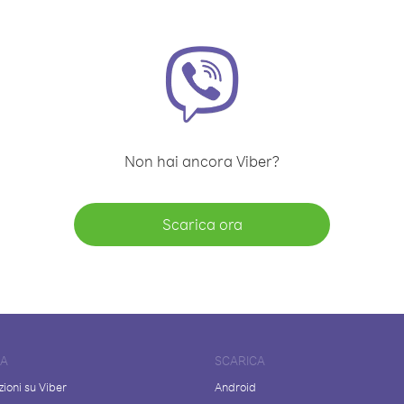
Non hai ancora Viber?
Scarica ora
DA
SCARICA
ioni su Viber
Android