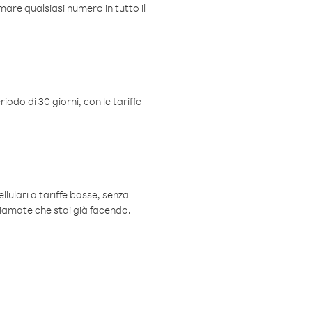
mare qualsiasi numero in tutto il
iodo di 30 giorni, con le tariffe
ellulari a tariffe basse, senza
hiamate che stai già facendo.