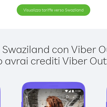
Visualizza tariffe verso Swaziland
Swaziland con Viber Out
avrai crediti Viber Out,