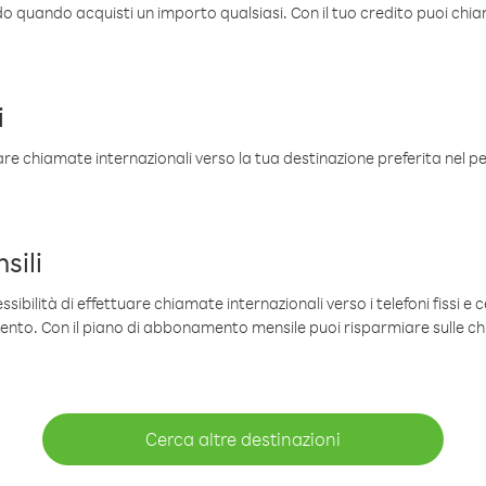
ldo quando acquisti un importo qualsiasi. Con il tuo credito puoi chia
i
are chiamate internazionali verso la tua destinazione preferita nel per
sili
sibilità di effettuare chiamate internazionali verso i telefoni fissi e c
mento. Con il piano di abbonamento mensile puoi risparmiare sulle c
Cerca altre destinazioni