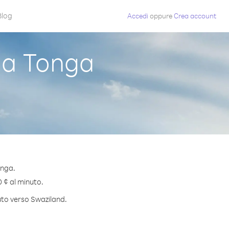
Blog
Accedi
oppure
Crea account
da Tonga
onga.
0 ¢ al minuto.
nuto verso Swaziland.