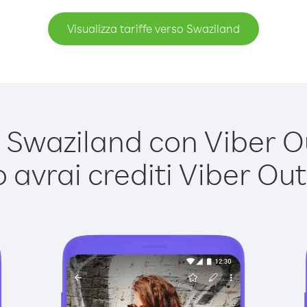
Visualizza tariffe verso Swaziland
Swaziland con Viber Out
avrai crediti Viber Out,