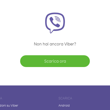
Non hai ancora Viber?
Scarica ora
DA
SCARICA
ioni su Viber
Android