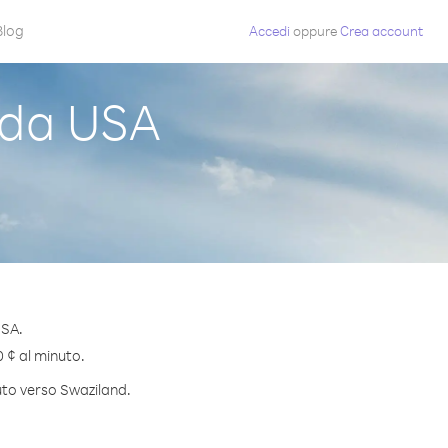
Blog
Accedi
oppure
Crea account
 da USA
USA.
0 ¢ al minuto.
nuto verso Swaziland.