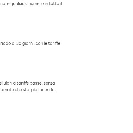
mare qualsiasi numero in tutto il
iodo di 30 giorni, con le tariffe
ellulari a tariffe basse, senza
hiamate che stai già facendo.