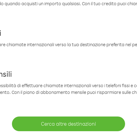
ldo quando acquisti un importo qualsiasi. Con il tuo credito puoi chia
i
are chiamate internazionali verso la tua destinazione preferita nel per
sili
sibilità di effettuare chiamate internazionali verso i telefoni fissi e c
mento. Con il piano di abbonamento mensile puoi risparmiare sulle c
Cerca altre destinazioni