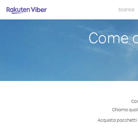
Scarica
Come c
Con
Chiama qualsi
Acquista pacchetti d