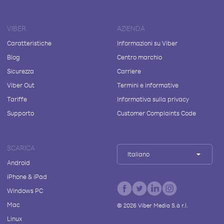
VIBER
AZIENDA
Caratteristiche
Informazioni su Viber
Blog
Centro marchio
Sicurezza
Carriere
Viber Out
Termini e informative
Tariffe
Informativa sulla privacy
Supporto
Customer Complaints Code
SCARICA
Italiano
Android
iPhone & iPad
Windows PC
Mac
©
2026
Viber Media S.à r.l.
Linux