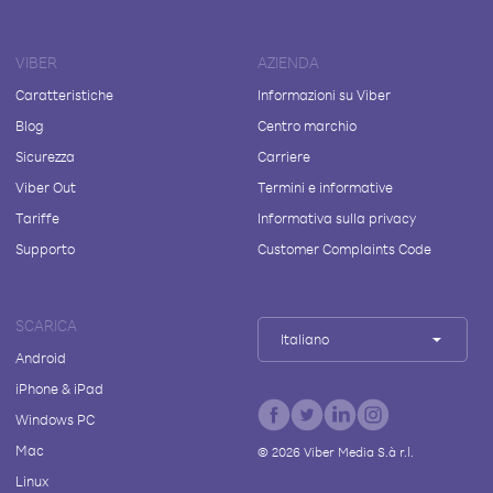
VIBER
AZIENDA
Caratteristiche
Informazioni su Viber
Blog
Centro marchio
Sicurezza
Carriere
Viber Out
Termini e informative
Tariffe
Informativa sulla privacy
Supporto
Customer Complaints Code
SCARICA
Italiano
Android
iPhone & iPad
Windows PC
Mac
©
2026
Viber Media S.à r.l.
Linux