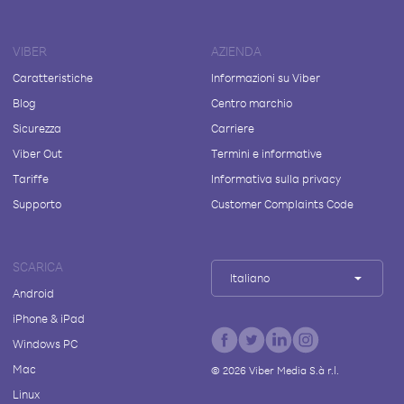
VIBER
AZIENDA
Caratteristiche
Informazioni su Viber
Blog
Centro marchio
Sicurezza
Carriere
Viber Out
Termini e informative
Tariffe
Informativa sulla privacy
Supporto
Customer Complaints Code
SCARICA
Italiano
Android
iPhone & iPad
Windows PC
Mac
©
2026
Viber Media S.à r.l.
Linux