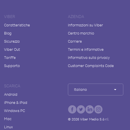
VIBER
AZIENDA
Caratteristiche
Informazioni su Viber
Blog
Centro marchio
Sicurezza
Carriere
Viber Out
Termini e informative
Tariffe
Informativa sulla privacy
Supporto
Customer Complaints Code
SCARICA
Italiano
Android
iPhone & iPad
Windows PC
Mac
©
2026
Viber Media S.à r.l.
Linux