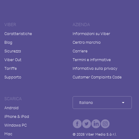
VIBER
AZIENDA
Caratteristiche
Informazioni su Viber
Blog
Centro marchio
Sicurezza
Carriere
Viber Out
Termini e informative
Tariffe
Informativa sulla privacy
Supporto
Customer Complaints Code
SCARICA
Italiano
Android
iPhone & iPad
Windows PC
Mac
©
2026
Viber Media S.à r.l.