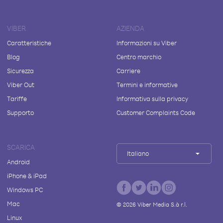
VIBER
AZIENDA
Caratteristiche
Informazioni su Viber
Blog
Centro marchio
Sicurezza
Carriere
Viber Out
Termini e informative
Tariffe
Informativa sulla privacy
Supporto
Customer Complaints Code
SCARICA
Italiano
Android
iPhone & iPad
Windows PC
Mac
©
2026
Viber Media S.à r.l.
Linux