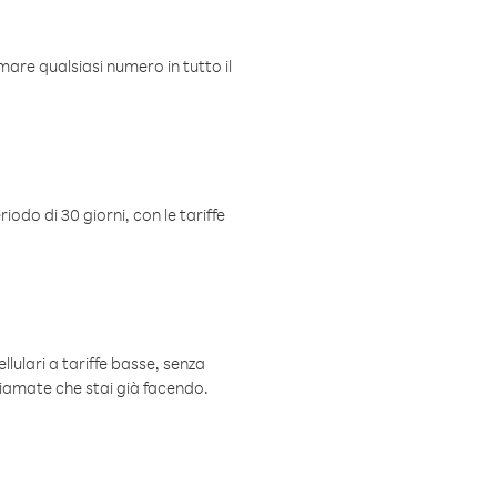
mare qualsiasi numero in tutto il
iodo di 30 giorni, con le tariffe
ellulari a tariffe basse, senza
hiamate che stai già facendo.