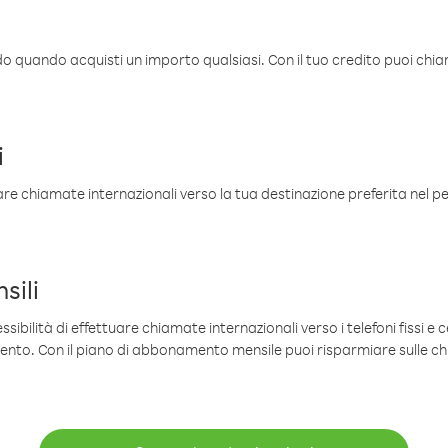
ldo quando acquisti un importo qualsiasi. Con il tuo credito puoi chia
i
are chiamate internazionali verso la tua destinazione preferita nel per
sili
sibilità di effettuare chiamate internazionali verso i telefoni fissi e c
mento. Con il piano di abbonamento mensile puoi risparmiare sulle c