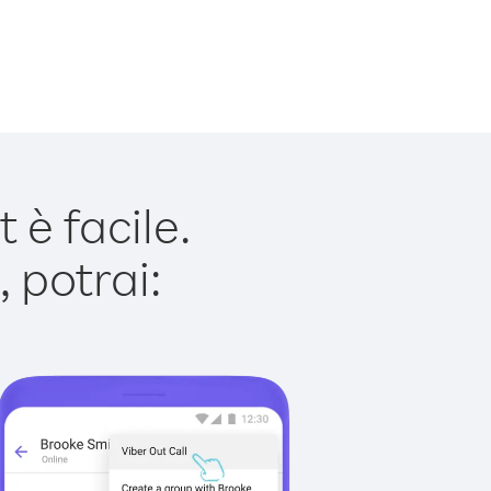
è facile.
 potrai: