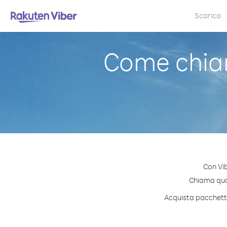
Scarica
Come chiam
Con Vib
Chiama quals
Acquista pacchetti 