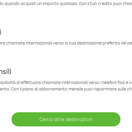
ldo quando acquisti un importo qualsiasi. Con il tuo credito puoi chia
i
are chiamate internazionali verso la tua destinazione preferita nel per
sili
sibilità di effettuare chiamate internazionali verso i telefoni fissi e c
mento. Con il piano di abbonamento mensile puoi risparmiare sulle c
Cerca altre destinazioni