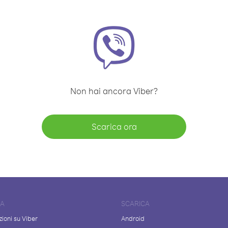
Non hai ancora Viber?
Scarica ora
DA
SCARICA
ioni su Viber
Android