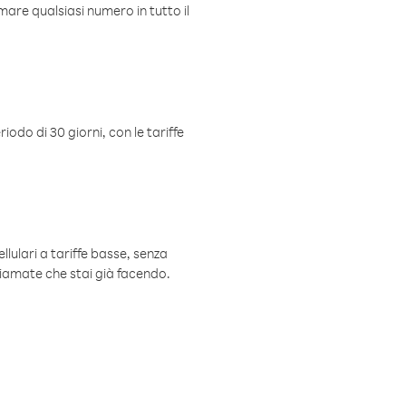
mare qualsiasi numero in tutto il
iodo di 30 giorni, con le tariffe
ellulari a tariffe basse, senza
hiamate che stai già facendo.