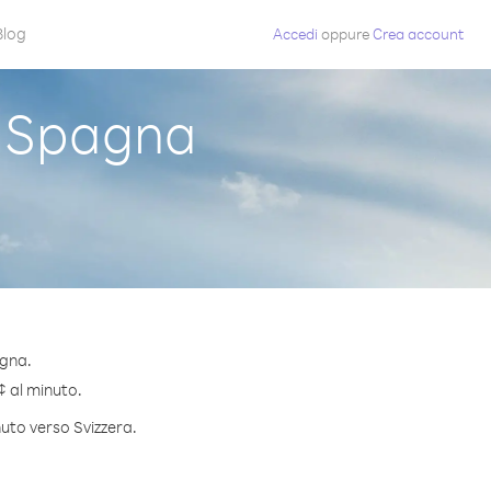
Blog
Accedi
oppure
Crea account
a Spagna
agna.
 ¢ al minuto.
nuto verso Svizzera.