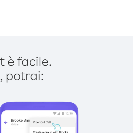
è facile.
 potrai: