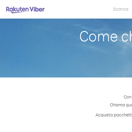
Scarica
Come ch
Con 
Chiama quals
Acquista pacchetti 