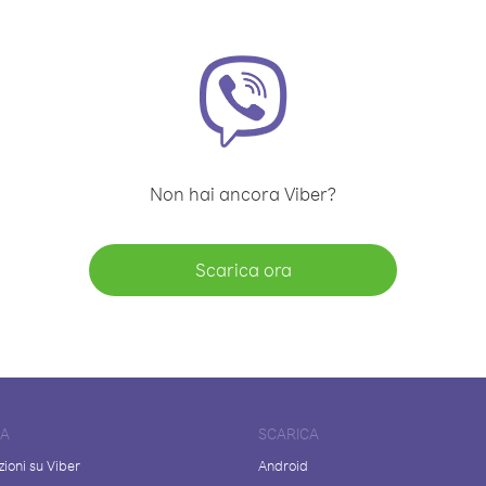
Non hai ancora Viber?
Scarica ora
DA
SCARICA
ioni su Viber
Android