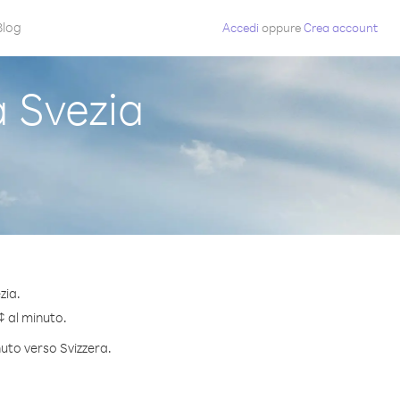
Blog
Accedi
oppure
Crea account
 Svezia
zia.
 ¢ al minuto.
nuto verso Svizzera.