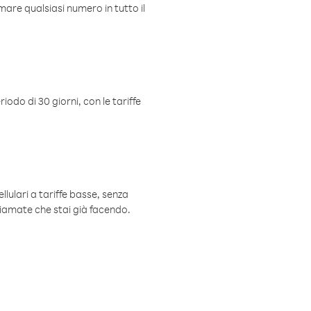
mare qualsiasi numero in tutto il
iodo di 30 giorni, con le tariffe
ellulari a tariffe basse, senza
hiamate che stai già facendo.