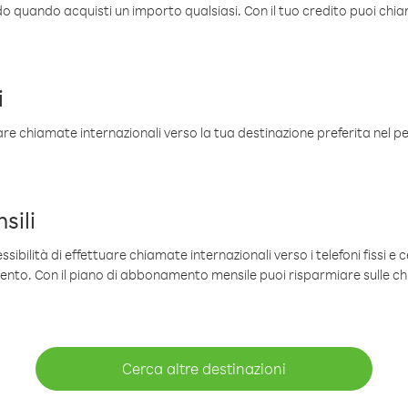
ldo quando acquisti un importo qualsiasi. Con il tuo credito puoi chia
i
are chiamate internazionali verso la tua destinazione preferita nel per
sili
sibilità di effettuare chiamate internazionali verso i telefoni fissi e c
mento. Con il piano di abbonamento mensile puoi risparmiare sulle c
Cerca altre destinazioni