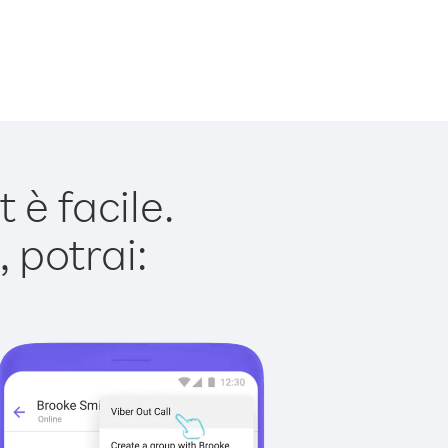
è facile.
 potrai: