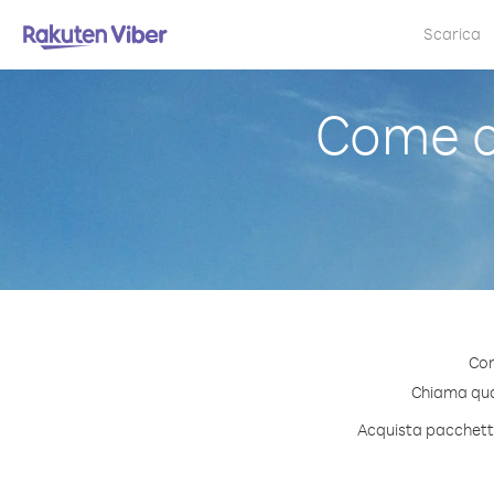
Scarica
Come c
Con
Chiama quals
Acquista pacchetti 