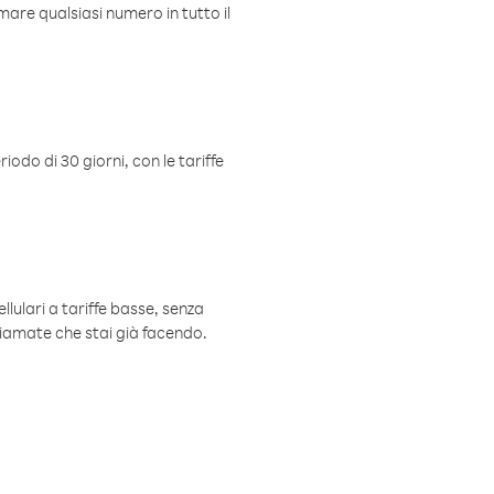
mare qualsiasi numero in tutto il
iodo di 30 giorni, con le tariffe
ellulari a tariffe basse, senza
hiamate che stai già facendo.