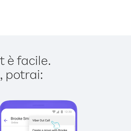
è facile.
 potrai: