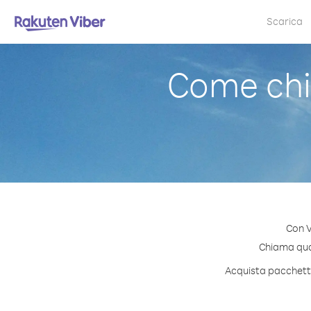
Scarica
Come chi
Con V
Chiama quals
Acquista pacchetti 