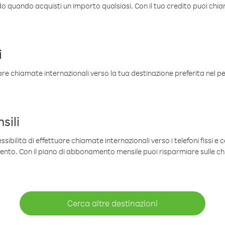
ldo quando acquisti un importo qualsiasi. Con il tuo credito puoi chia
i
are chiamate internazionali verso la tua destinazione preferita nel per
sili
sibilità di effettuare chiamate internazionali verso i telefoni fissi e c
mento. Con il piano di abbonamento mensile puoi risparmiare sulle c
Cerca altre destinazioni