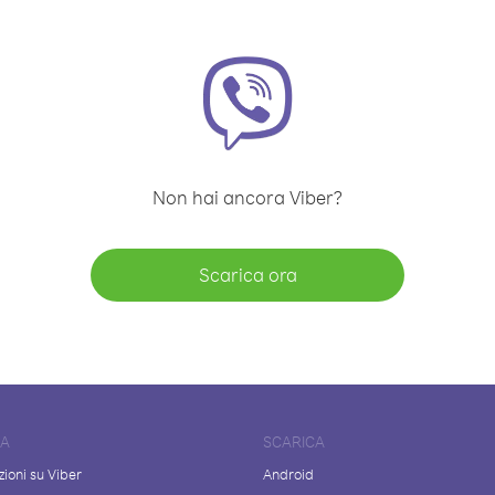
Non hai ancora Viber?
Scarica ora
DA
SCARICA
ioni su Viber
Android