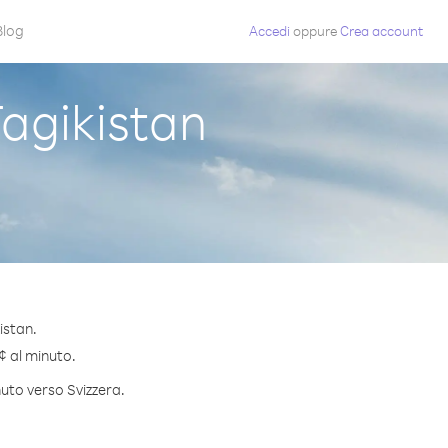
Blog
Accedi
oppure
Crea account
agikistan
istan.
 ¢ al minuto.
nuto verso Svizzera.