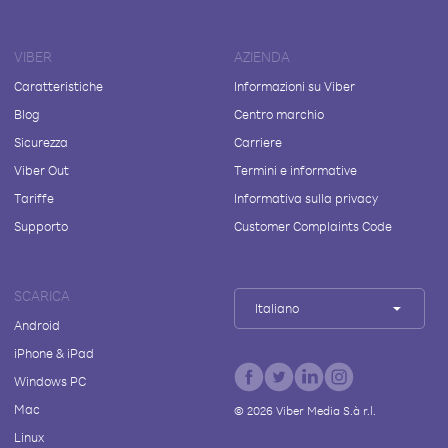
VIBER
AZIENDA
Caratteristiche
Informazioni su Viber
Blog
Centro marchio
Sicurezza
Carriere
Viber Out
Termini e informative
Tariffe
Informativa sulla privacy
Supporto
Customer Complaints Code
SCARICA
Italiano
Android
iPhone & iPad
Windows PC
Mac
©
2026
Viber Media S.à r.l.
Linux