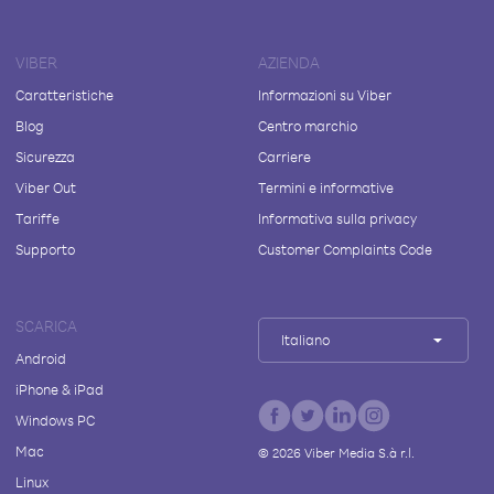
VIBER
AZIENDA
Caratteristiche
Informazioni su Viber
Blog
Centro marchio
Sicurezza
Carriere
Viber Out
Termini e informative
Tariffe
Informativa sulla privacy
Supporto
Customer Complaints Code
SCARICA
Italiano
Android
iPhone & iPad
Windows PC
Mac
©
2026
Viber Media S.à r.l.
Linux