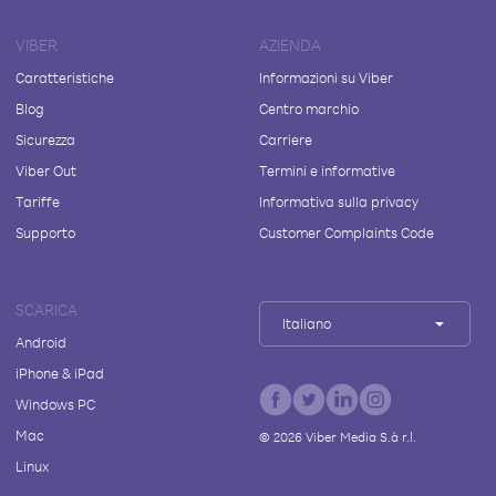
VIBER
AZIENDA
Caratteristiche
Informazioni su Viber
Blog
Centro marchio
Sicurezza
Carriere
Viber Out
Termini e informative
Tariffe
Informativa sulla privacy
Supporto
Customer Complaints Code
SCARICA
Italiano
Android
iPhone & iPad
Windows PC
Mac
©
2026
Viber Media S.à r.l.
Linux