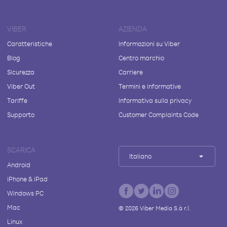
VIBER
AZIENDA
Caratteristiche
Informazioni su Viber
Blog
Centro marchio
Sicurezza
Carriere
Viber Out
Termini e informative
Tariffe
Informativa sulla privacy
Supporto
Customer Complaints Code
SCARICA
Italiano
Android
iPhone & iPad
Windows PC
Mac
©
2026
Viber Media S.à r.l.
Linux