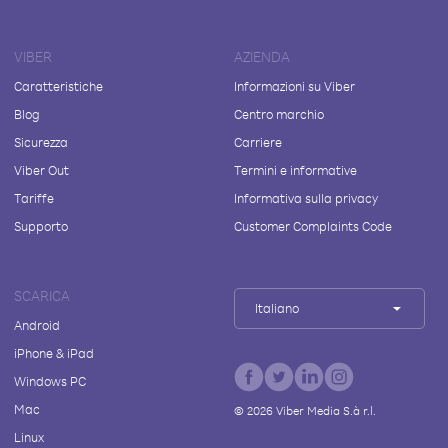
VIBER
AZIENDA
Caratteristiche
Informazioni su Viber
Blog
Centro marchio
Sicurezza
Carriere
Viber Out
Termini e informative
Tariffe
Informativa sulla privacy
Supporto
Customer Complaints Code
SCARICA
Italiano
Android
iPhone & iPad
Windows PC
Mac
©
2026
Viber Media S.à r.l.
Linux