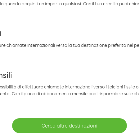
ldo quando acquisti un importo qualsiasi. Con il tuo credito puoi chia
i
are chiamate internazionali verso la tua destinazione preferita nel per
sili
sibilità di effettuare chiamate internazionali verso i telefoni fissi e c
mento. Con il piano di abbonamento mensile puoi risparmiare sulle c
Cerca altre destinazioni