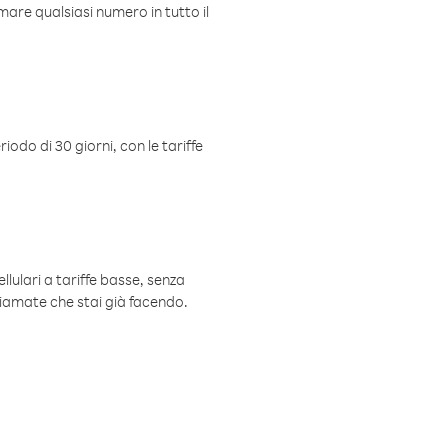
mare qualsiasi numero in tutto il
iodo di 30 giorni, con le tariffe
ellulari a tariffe basse, senza
hiamate che stai già facendo.