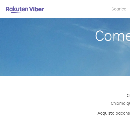
Scarica
Come 
C
Chiama qua
Acquista pacchett