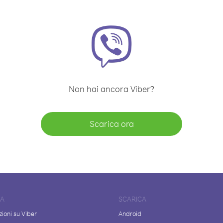
Non hai ancora Viber?
Scarica ora
DA
SCARICA
ioni su Viber
Android