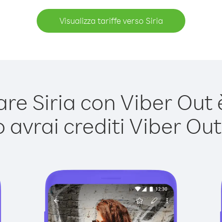
Visualizza tariffe verso Siria
e Siria con Viber Out è
avrai crediti Viber Out,