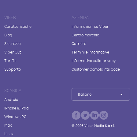
VIBER
AZIENDA
Caratteristiche
Informazioni su Viber
Blog
Centro marchio
Sicurezza
Carriere
Viber Out
Termini e informative
Tariffe
Informativa sulla privacy
Supporto
Customer Complaints Code
SCARICA
Italiano
Android
iPhone & iPad
Windows PC
Mac
©
2026
Viber Media S.à r.l.
Linux