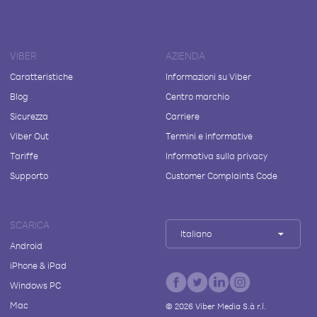
VIBER
AZIENDA
Caratteristiche
Informazioni su Viber
Blog
Centro marchio
Sicurezza
Carriere
Viber Out
Termini e informative
Tariffe
Informativa sulla privacy
Supporto
Customer Complaints Code
SCARICA
Italiano
Android
iPhone & iPad
Windows PC
Mac
©
2026
Viber Media S.à r.l.