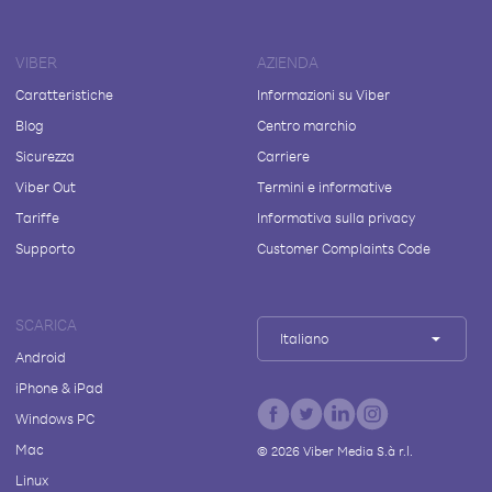
VIBER
AZIENDA
Caratteristiche
Informazioni su Viber
Blog
Centro marchio
Sicurezza
Carriere
Viber Out
Termini e informative
Tariffe
Informativa sulla privacy
Supporto
Customer Complaints Code
SCARICA
Italiano
Android
iPhone & iPad
Windows PC
Mac
©
2026
Viber Media S.à r.l.
Linux