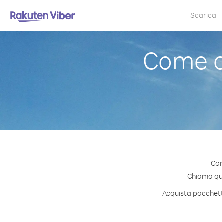
Scarica
Come c
Con
Chiama qual
Acquista pacchetti