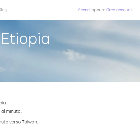
Blog
Accedi
oppure
Crea account
Etiopia
pia.
¢ al minuto.
inuto verso Taiwan.