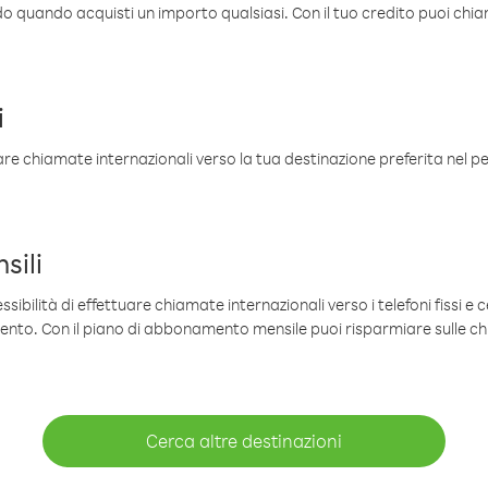
ldo quando acquisti un importo qualsiasi. Con il tuo credito puoi chia
i
are chiamate internazionali verso la tua destinazione preferita nel per
sili
sibilità di effettuare chiamate internazionali verso i telefoni fissi e c
mento. Con il piano di abbonamento mensile puoi risparmiare sulle c
Cerca altre destinazioni