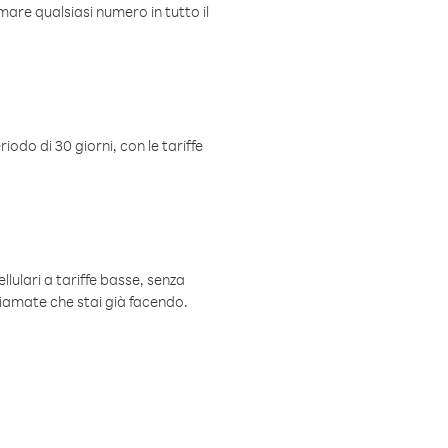
mare qualsiasi numero in tutto il
iodo di 30 giorni, con le tariffe
ellulari a tariffe basse, senza
hiamate che stai già facendo.