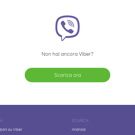
Non hai ancora Viber?
Scarica ora
DA
SCARICA
ioni su Viber
Android