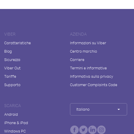
VIBER
AZIENDA
Caratteristiche
Informazioni su Viber
Blog
Centro marchio
Sicurezza
Carriere
Viber Out
Termini e informative
Tariffe
Informativa sulla privacy
Supporto
Customer Complaints Code
SCARICA
Italiano
Android
iPhone & iPad
Windows PC