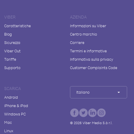
VIBER
AZIENDA
Caratteristiche
Informazioni su Viber
Blog
Centro marchio
Sicurezza
Carriere
Viber Out
Termini e informative
Tariffe
Informativa sulla privacy
Supporto
Customer Complaints Code
SCARICA
Italiano
Android
iPhone & iPad
Windows PC
Mac
©
2026
Viber Media S.à r.l.
Linux