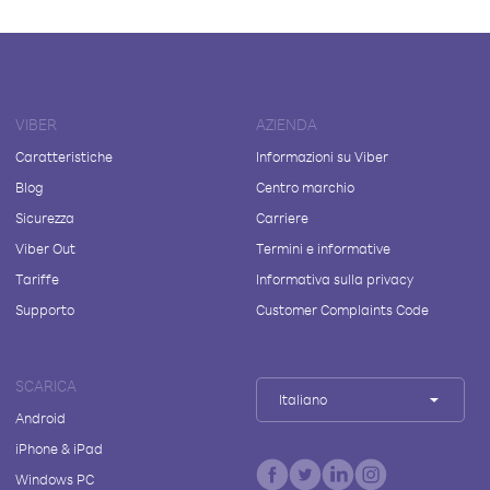
VIBER
AZIENDA
Caratteristiche
Informazioni su Viber
Blog
Centro marchio
Sicurezza
Carriere
Viber Out
Termini e informative
Tariffe
Informativa sulla privacy
Supporto
Customer Complaints Code
SCARICA
Italiano
Android
iPhone & iPad
Windows PC