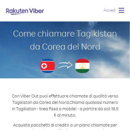
Accedi
Togg
navig
Come chiamare Tagikistan
da Corea del Nord
Con Viber Out puoi effettuare chiamate di qualità verso
Tagikistan da Corea del Nord.
Chiama qualsiasi numero
in Tagikistan - linea fissa o mobile! - a partire da soli 19.5
¢ al minuto.
Acquista pacchetti di credito o un piano chiamate per