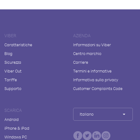
VIBER
AZIENDA
Caratteristiche
Informazioni su Viber
Blog
Centro marchio
Sicurezza
Carriere
Viber Out
Termini e informative
Tariffe
Informativa sulla privacy
Supporto
Customer Complaints Code
SCARICA
Italiano
Android
iPhone & iPad
Windows PC