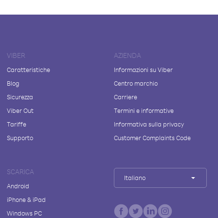
VIBER
AZIENDA
Caratteristiche
Informazioni su Viber
Blog
Centro marchio
Sicurezza
Carriere
Viber Out
Termini e informative
Tariffe
Informativa sulla privacy
Supporto
Customer Complaints Code
SCARICA
Italiano
Android
iPhone & iPad
Windows PC