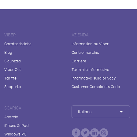
VIBER
AZIENDA
Caratteristiche
Informazioni su Viber
Blog
Centro marchio
Sicurezza
Carriere
Viber Out
Termini e informative
Tariffe
Informativa sulla privacy
Supporto
Customer Complaints Code
SCARICA
Italiano
Android
iPhone & iPad
Windows PC