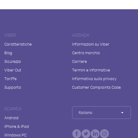
VIBER
AZIENDA
Caratteristiche
Informazioni su Viber
Blog
Centro marchio
Sicurezza
Carriere
Viber Out
Termini e informative
Tariffe
Informativa sulla privacy
Supporto
Customer Complaints Code
SCARICA
Italiano
Android
iPhone & iPad
Windows PC