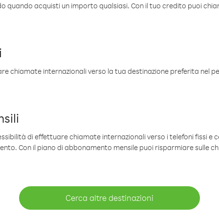
ldo quando acquisti un importo qualsiasi. Con il tuo credito puoi chia
i
are chiamate internazionali verso la tua destinazione preferita nel per
sili
sibilità di effettuare chiamate internazionali verso i telefoni fissi e c
mento. Con il piano di abbonamento mensile puoi risparmiare sulle c
Cerca altre destinazioni