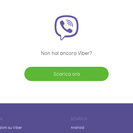
Non hai ancora Viber?
Scarica ora
DA
SCARICA
ioni su Viber
Android