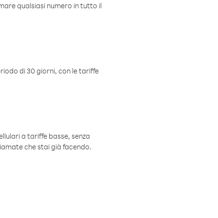
mare qualsiasi numero in tutto il
iodo di 30 giorni, con le tariffe
ellulari a tariffe basse, senza
hiamate che stai già facendo.