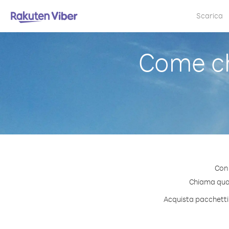
Scarica
Come ch
Con 
Chiama quals
Acquista pacchetti 