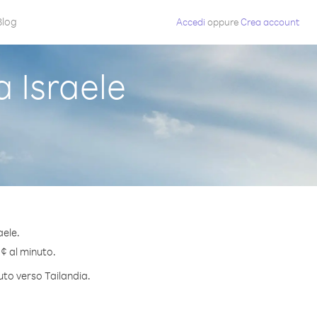
Blog
Accedi
oppure
Crea account
 Israele
aele.
 ¢ al minuto.
uto verso Tailandia.