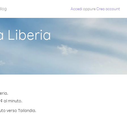
Blog
Accedi
oppure
Crea account
 Liberia
eria.
 ¢ al minuto.
uto verso Tailandia.