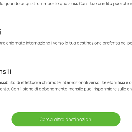
ldo quando acquisti un importo qualsiasi. Con il tuo credito puoi chia
i
are chiamate internazionali verso la tua destinazione preferita nel per
sili
sibilità di effettuare chiamate internazionali verso i telefoni fissi e c
mento. Con il piano di abbonamento mensile puoi risparmiare sulle c
Cerca altre destinazioni