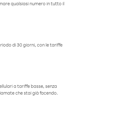
mare qualsiasi numero in tutto il
iodo di 30 giorni, con le tariffe
ellulari a tariffe basse, senza
hiamate che stai già facendo.