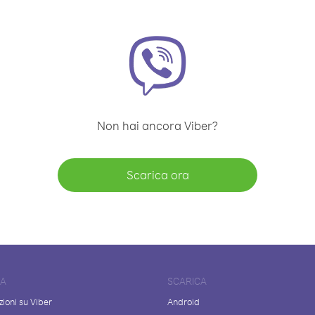
Non hai ancora Viber?
Scarica ora
DA
SCARICA
ioni su Viber
Android