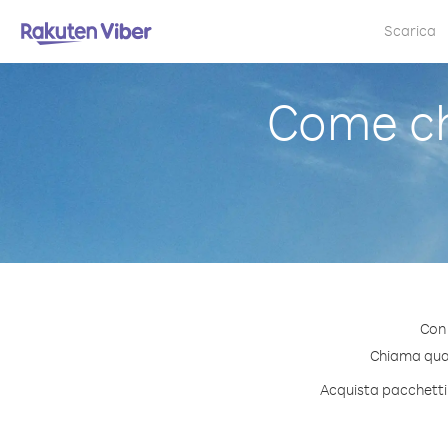
Scarica
Come ch
Con 
Chiama quals
Acquista pacchetti 