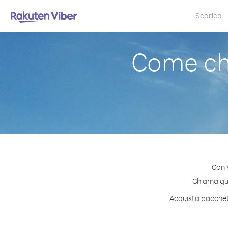
Scarica
Come ch
Con 
Chiama qual
Acquista pacchett