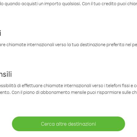
ldo quando acquisti un importo qualsiasi. Con il tuo credito puoi chia
i
are chiamate internazionali verso la tua destinazione preferita nel per
sili
sibilità di effettuare chiamate internazionali verso i telefoni fissi e c
mento. Con il piano di abbonamento mensile puoi risparmiare sulle c
Cerca altre destinazioni