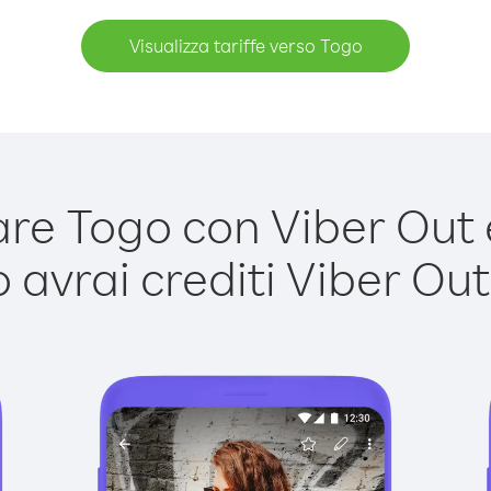
Visualizza tariffe verso Togo
e Togo con Viber Out è
avrai crediti Viber Out,