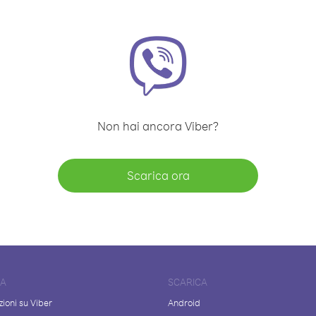
Non hai ancora Viber?
Scarica ora
DA
SCARICA
ioni su Viber
Android