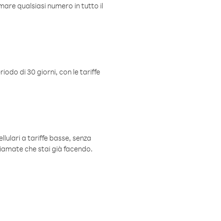
mare qualsiasi numero in tutto il
iodo di 30 giorni, con le tariffe
ellulari a tariffe basse, senza
hiamate che stai già facendo.