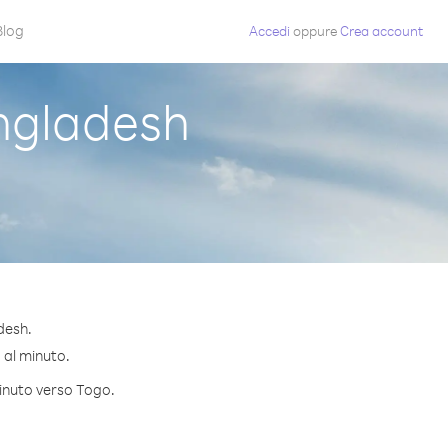
Blog
Accedi
oppure
Crea account
ngladesh
desh.
¢ al minuto.
minuto verso Togo.