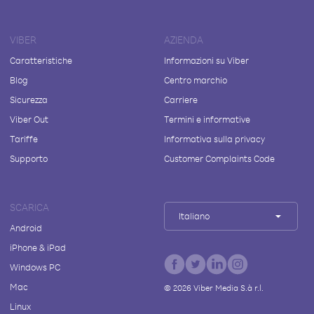
VIBER
AZIENDA
Caratteristiche
Informazioni su Viber
Blog
Centro marchio
Sicurezza
Carriere
Viber Out
Termini e informative
Tariffe
Informativa sulla privacy
Supporto
Customer Complaints Code
SCARICA
Italiano
Android
iPhone & iPad
Windows PC
Mac
©
2026
Viber Media S.à r.l.
Linux