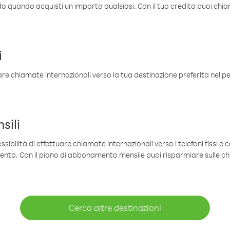
ldo quando acquisti un importo qualsiasi. Con il tuo credito puoi chia
i
are chiamate internazionali verso la tua destinazione preferita nel per
sili
sibilità di effettuare chiamate internazionali verso i telefoni fissi e c
mento. Con il piano di abbonamento mensile puoi risparmiare sulle c
Cerca altre destinazioni