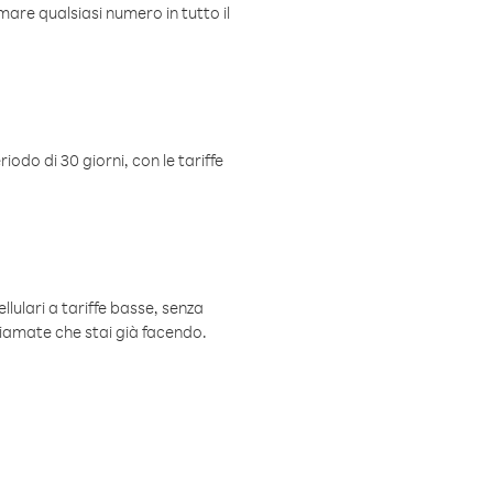
mare qualsiasi numero in tutto il
iodo di 30 giorni, con le tariffe
ellulari a tariffe basse, senza
hiamate che stai già facendo.