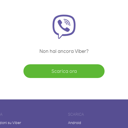
Non hai ancora Viber?
Scarica ora
DA
SCARICA
ioni su Viber
Android