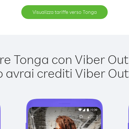
Visualizza tariffe verso Tonga
e Tonga con Viber Out è
avrai crediti Viber Out,