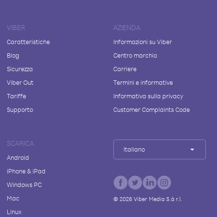
VIBER
AZIENDA
Caratteristiche
Informazioni su Viber
Blog
Centro marchio
Sicurezza
Carriere
Viber Out
Termini e informative
Tariffe
Informativa sulla privacy
Supporto
Customer Complaints Code
SCARICA
Italiano
Android
iPhone & iPad
Windows PC
Mac
©
2026
Viber Media S.à r.l.
Linux