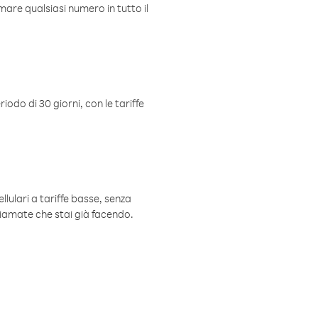
mare qualsiasi numero in tutto il
iodo di 30 giorni, con le tariffe
ellulari a tariffe basse, senza
hiamate che stai già facendo.