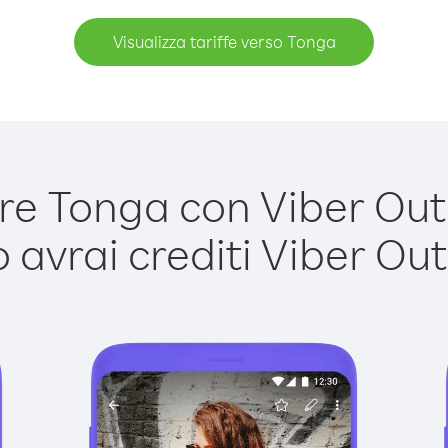
Visualizza tariffe verso Tonga
e Tonga con Viber Out è
avrai crediti Viber Out,