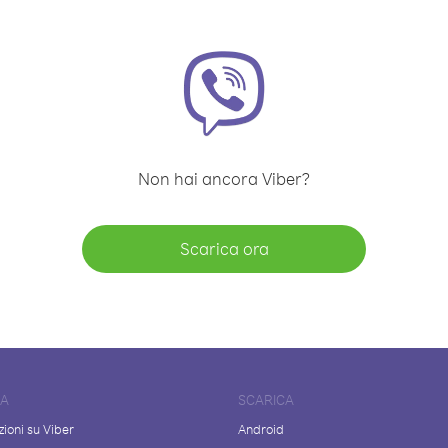
Non hai ancora Viber?
Scarica ora
DA
SCARICA
ioni su Viber
Android