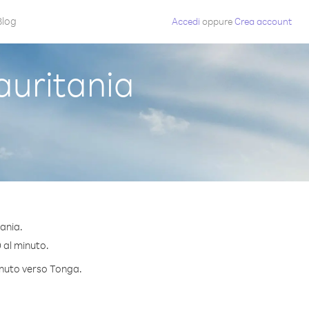
Blog
Accedi
oppure
Crea account
uritania
ania.
0 al minuto.
minuto verso Tonga.