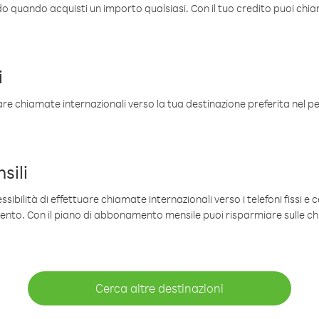
ldo quando acquisti un importo qualsiasi. Con il tuo credito puoi chia
i
are chiamate internazionali verso la tua destinazione preferita nel per
sili
sibilità di effettuare chiamate internazionali verso i telefoni fissi e c
mento. Con il piano di abbonamento mensile puoi risparmiare sulle c
Cerca altre destinazioni