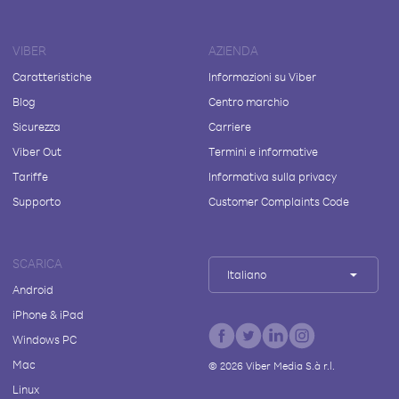
VIBER
AZIENDA
Caratteristiche
Informazioni su Viber
Blog
Centro marchio
Sicurezza
Carriere
Viber Out
Termini e informative
Tariffe
Informativa sulla privacy
Supporto
Customer Complaints Code
SCARICA
Italiano
Android
iPhone & iPad
Windows PC
Mac
©
2026
Viber Media S.à r.l.
Linux