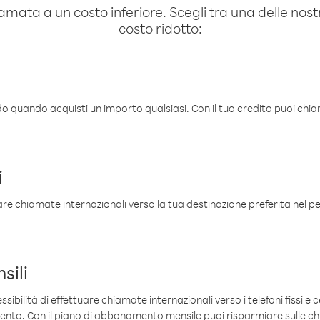
amata a un costo inferiore. Scegli tra una delle nostr
costo ridotto:
ldo quando acquisti un importo qualsiasi. Con il tuo credito puoi chia
i
are chiamate internazionali verso la tua destinazione preferita nel per
sili
sibilità di effettuare chiamate internazionali verso i telefoni fissi e c
mento. Con il piano di abbonamento mensile puoi risparmiare sulle c