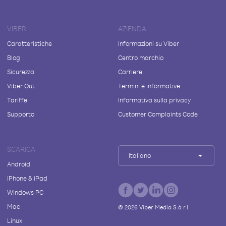
VIBER
AZIENDA
Caratteristiche
Informazioni su Viber
Blog
Centro marchio
Sicurezza
Carriere
Viber Out
Termini e informative
Tariffe
Informativa sulla privacy
Supporto
Customer Complaints Code
SCARICA
Italiano
Android
iPhone & iPad
Windows PC
Mac
©
2026
Viber Media S.à r.l.
Linux