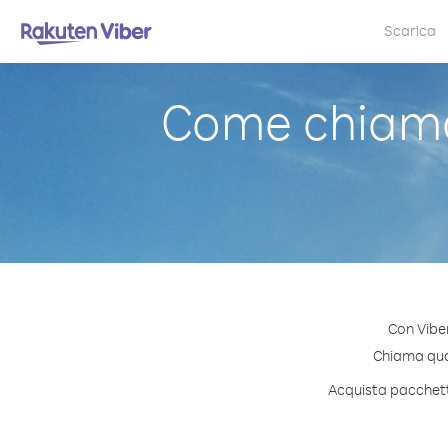
Scarica
Come chiamar
Con Viber
Chiama quals
Acquista pacchetti