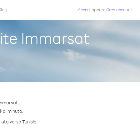
Blog
Accedi
oppure
Crea account
lite Immarsat
 Immarsat.
 ¢ al minuto.
nuto verso Tunisia.