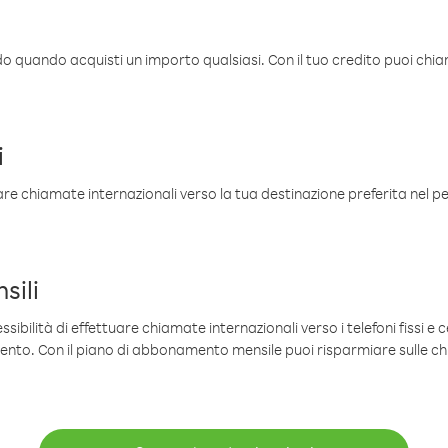
ldo quando acquisti un importo qualsiasi. Con il tuo credito puoi chia
i
are chiamate internazionali verso la tua destinazione preferita nel per
sili
sibilità di effettuare chiamate internazionali verso i telefoni fissi e c
mento. Con il piano di abbonamento mensile puoi risparmiare sulle c