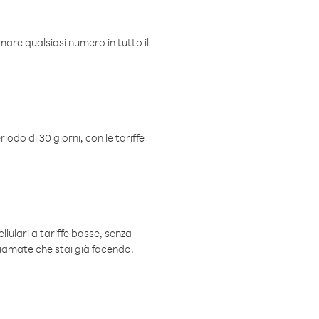
mare qualsiasi numero in tutto il
iodo di 30 giorni, con le tariffe
ellulari a tariffe basse, senza
hiamate che stai già facendo.